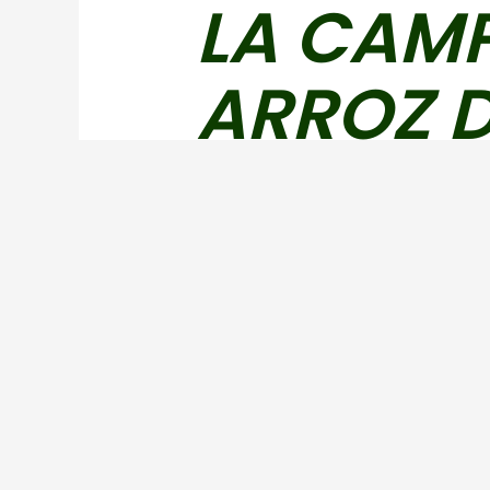
LA CAM
ARROZ 
APELA A
CERCAN
Eugenio Redondo
‘COSTUMBRIST
CAMPAÑA DE