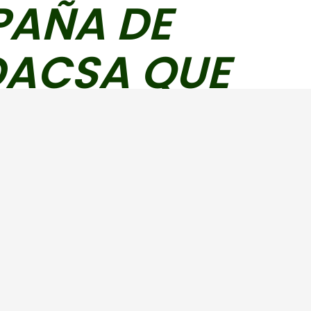
PAÑA DE
DACSA QUE
 LA
ÍA.
AS’: LA
 ARROZ DACSA