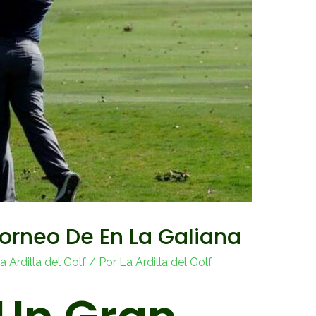
Torneo De En La Galiana
 Ardilla del Golf
/ Por
La Ardilla del Golf