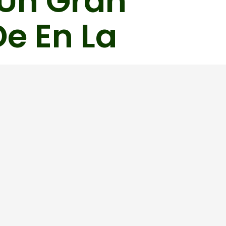
 Un Gran
e En La
a de la Federación de Golf de la Comunidad
e la Asociación de Campos de Golf .
 muy bien conservado .