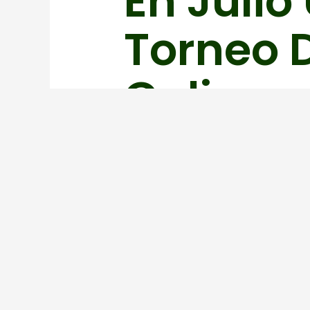
En Julio
Torneo D
Galiana
Eugenio Redondo
Juan Pintor :
El 27 de este mes de Julio Asamble
Valenciana .
Luis Nigorra :
En la Toja se celebró la Asamblea d
Rafael Martínez :
El campo de Golf de la Galiana está