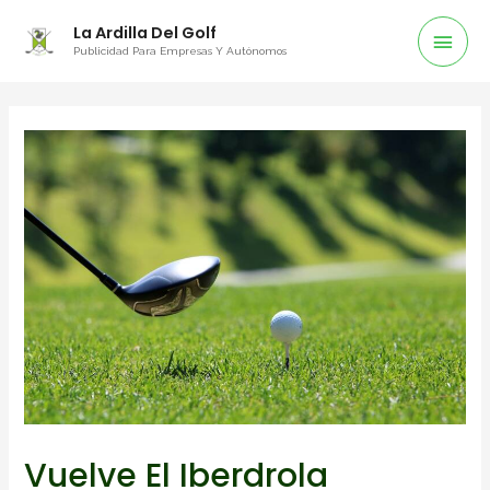
La Ardilla Del Golf
Publicidad Para Empresas Y Autónomos
Vuelve El Iberdrola